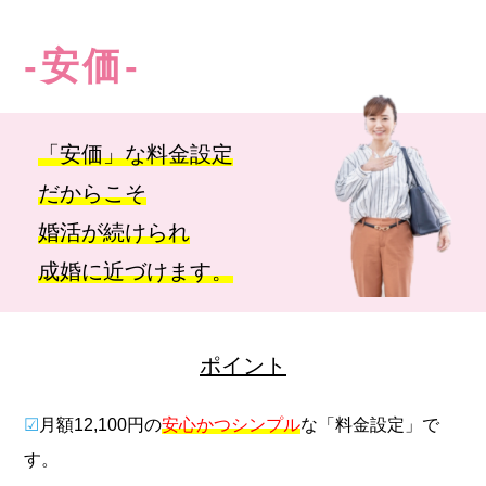
-安価-
「安価」な料金設定
だからこそ
婚活が続けられ
成婚に近づけます。
ポイント
☑
月額12,100円の
安心かつシンプル
な「料金設定」で
す。