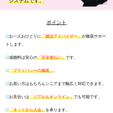
システムです。
ポイント
☑
お一人おひとりに
「婚活アドバイザー」
が徹底サポー
トします。
☑
成婚料は安心の
「完全後払い」
です。
☑
「プライバシーの徹底」
。
☑
お若い方はもちろんシニアまで幅広く対応できます。
☑
お見合いは
「リアルもオンライン」
でも可能です。
☑
「ネットから入会」
を承ります。